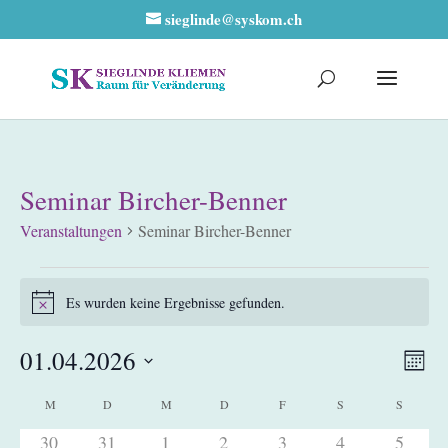
sieglinde@syskom.ch
Seminar Bircher-Benner
Veranstaltungen
Seminar Bircher-Benner
Veranstaltungen
Es wurden keine Ergebnisse gefunden.
Hinweis
Ansic
Vera
01.04.2026
Monat
Ansi
Navig
Datum
Navi
Kalender
M
MONTAG
D
DIENSTAG
M
MITTWOCH
D
DONNERSTAG
F
FREITAG
S
SAMSTAG
S
SONNT
wählen.
von
0
0
0
0
0
0
0
30
31
1
2
3
4
5