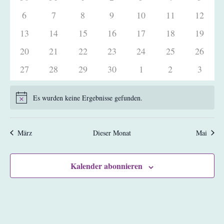
Veranstaltungen
Veranstaltungen
Veranstaltungen
Veranstaltungen
Veranstaltungen
Veranstaltungen
Veranstaltunge
Veranst
0
0
0
0
0
0
0
6
7
8
9
10
11
12
Veranstaltungen
Veranstaltungen
Veranstaltungen
Veranstaltungen
Veranstaltungen
Veranstaltungen
Veranst
0
0
0
0
0
0
0
13
14
15
16
17
18
19
Veranstaltungen
Veranstaltungen
Veranstaltungen
Veranstaltungen
Veranstaltungen
Veranstaltungen
Veranst
0
0
0
0
0
0
0
20
21
22
23
24
25
26
Veranstaltungen
Veranstaltungen
Veranstaltungen
Veranstaltungen
Veranstaltungen
Veranstaltungen
Veranst
0
0
0
0
0
0
0
27
28
29
30
1
2
3
Veranstaltungen
Veranstaltungen
Veranstaltungen
Veranstaltungen
Veranstaltungen
Veranstaltunge
Veranst
Es wurden keine Ergebnisse gefunden.
Hinweis
März
Dieser Monat
Mai
Kalender abonnieren