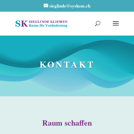
sieglinde@syskom.ch
KONTAKT
Raum schaffen