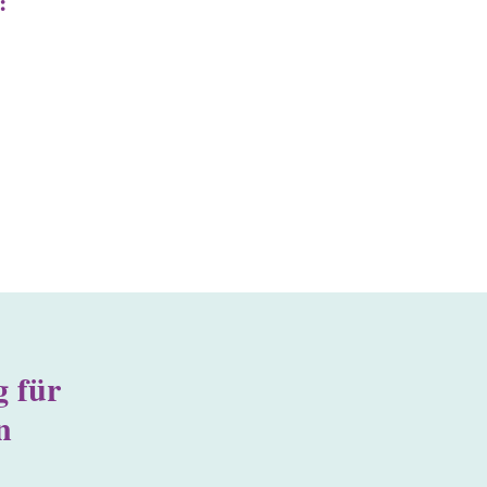
:
 für
n