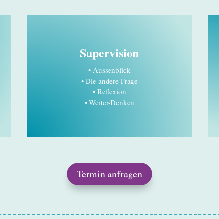
Supervision
• Aussenblick
• Die andere Frage
• Reflexion
• Weiter-Denken
Termin anfragen