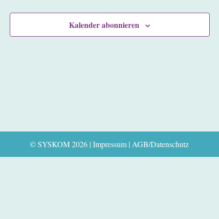
Veransta
Kalender abonnieren
© SYSKOM 2026 |
Impressum
|
AGB/Datenschutz