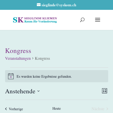
sieglinde@syskom.ch
Kongress
Veranstaltungen
Kongress
Veranstaltungen
Es wurden keine Ergebnisse gefunden.
Hinweis
Ansic
Vera
Anstehende
Liste
Ansi
Navig
Datum
Navi
wählen.
Heute
Nächste
Veranstaltungen
Vorherige